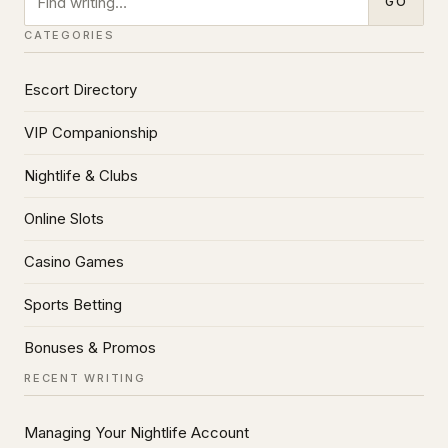
GO
CATEGORIES
Escort Directory
VIP Companionship
Nightlife & Clubs
Online Slots
Casino Games
Sports Betting
Bonuses & Promos
RECENT WRITING
Managing Your Nightlife Account