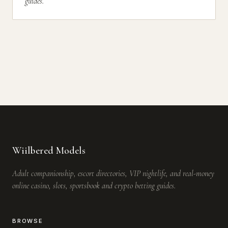
guides.
Wiilbered Models
Adult companionship, escort directories, VIP nightlife, and real-money
online casino, slots, sportsbook and crypto betting guides.
BROWSE