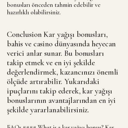
bonusları önceden tahmin edebilir ve
hazırlıklı olabilirsiniz.
Conclusion Kar yağışı bonusları,
bahis ve casino dünyasında heyecan
verici anlar sunar. Bu bonusları
takip etmek ve en iyi şekilde
değerlendirmek, kazancınızı önemli
ölçüde artırabilir. Yukarıdaki
ipuçlarını takip ederek, kar yağışı
bonuslarının avantajlarından en iyi
şekilde yararlanabilirsiniz.
FAQs #### What is a kar yağışı bonus? Kar