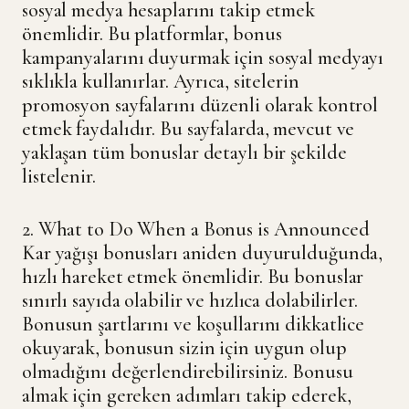
sosyal medya hesaplarını takip etmek
önemlidir. Bu platformlar, bonus
kampanyalarını duyurmak için sosyal medyayı
sıklıkla kullanırlar. Ayrıca, sitelerin
promosyon sayfalarını düzenli olarak kontrol
etmek faydalıdır. Bu sayfalarda, mevcut ve
yaklaşan tüm bonuslar detaylı bir şekilde
listelenir.
2. What to Do When a Bonus is Announced
Kar yağışı bonusları aniden duyurulduğunda,
hızlı hareket etmek önemlidir. Bu bonuslar
sınırlı sayıda olabilir ve hızlıca dolabilirler.
Bonusun şartlarını ve koşullarını dikkatlice
okuyarak, bonusun sizin için uygun olup
olmadığını değerlendirebilirsiniz. Bonusu
almak için gereken adımları takip ederek,