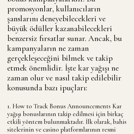
promosyonlar, kullanıcıların
şanslarını deneyebilecekleri ve
büyük ödüller kazanabilecekleri
benzersiz fırsatlar sunar. Ancak, bu
kampanyaların ne zaman
gerçekleşeceğini bilmek ve takip
etmek önemlidir. İşte kar yağışı ne
zaman olur ve nasıl takip edilebilir
konusunda bazı ipuçları:
1. How to Track Bonus Announcements Kar
yağışı bonuslarının takip edilmesi için birkaç
etkili yöntem bulunmaktadır. İlk olarak, bahis
sitelerinin ve casino platformlarının resmi